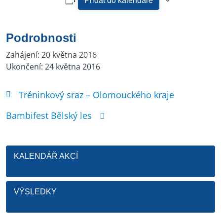
Přidat do kalendáře
Podrobnosti
Zahájení:
20 května 2016
Ukončení:
24 května 2016
Tréninkový sraz – Olomouckého kraje
Bambifest Bělský les
KALENDÁŘ AKCÍ
VÝSLEDKY