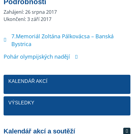
Podrobnosti
Zahájení:
26 srpna 2017
Ukončení:
3 září 2017
7.Memoriál Zoltána Pálkovácsa – Banská
Bystrica
Pohár olympijských nadějí
KALENDÁŘ AKCÍ
VÝSLEDKY
Kalendář akcí a soutěží