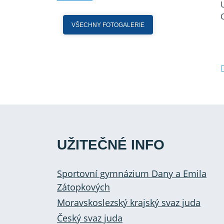
VŠECHNY FOTOGALERIE
UŽITEČNÉ INFO
Sportovní gymnázium Dany a Emila
Zátopkových
Moravskoslezský krajský svaz juda
Český svaz juda