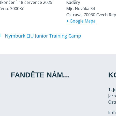
Ukončení:
18 července 2025
Kaděry
Cena:
3000Kč
Mjr. Nováka 34
Ostrava
,
70030
Czech Rep
+ Google Mapa
Nymburk EJU Junior Training Camp
FANDĚTE NÁM...
K
1. 
Jar
Ost
E-m