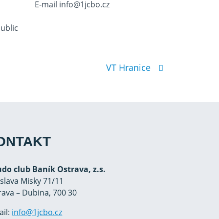
E-mail
info@1jcbo.cz
ublic
VT Hranice
ONTAKT
Judo club Baník Ostrava, z.s.
oslava Misky 71/11
rava – Dubina, 700 30
ail:
info@1jcbo.cz