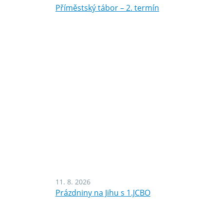
Příměstský tábor – 2. termín
11. 8. 2026
Prázdniny na Jihu s 1.JCBO