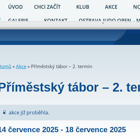
ÚVOD
CHCI ZAČÍT
KLUB
AKCE
NO
GALERIE
KONTAKT
OSTRAVA JUDO OPEN – 
Domů
»
Akce
»
Příměstský tábor – 2. termín
Příměstský tábor – 2. t
akce již proběhla.
14 července 2025
-
18 července 2025