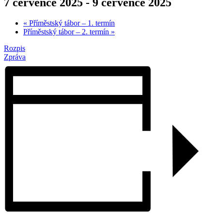
7 července 2025
-
9 července 2025
«
Příměstský tábor – 1. termín
Příměstský tábor – 2. termín
»
Rozpis
Zpráva