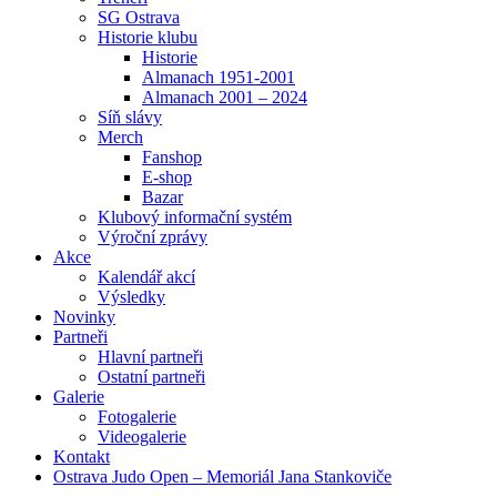
SG Ostrava
Historie klubu
Historie
Almanach 1951-2001
Almanach 2001 – 2024
Síň slávy
Merch
Fanshop
E-shop
Bazar
Klubový informační systém
Výroční zprávy
Akce
Kalendář akcí
Výsledky
Novinky
Partneři
Hlavní partneři
Ostatní partneři
Galerie
Fotogalerie
Videogalerie
Kontakt
Ostrava Judo Open – Memoriál Jana Stankoviče