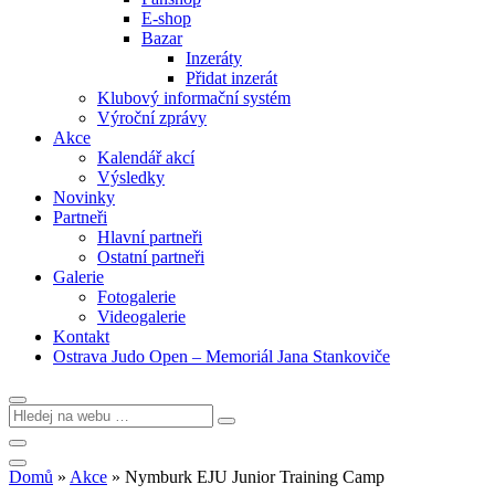
E-shop
Bazar
Inzeráty
Přidat inzerát
Klubový informační systém
Výroční zprávy
Akce
Kalendář akcí
Výsledky
Novinky
Partneři
Hlavní partneři
Ostatní partneři
Galerie
Fotogalerie
Videogalerie
Kontakt
Ostrava Judo Open – Memoriál Jana Stankoviče
Domů
»
Akce
»
Nymburk EJU Junior Training Camp