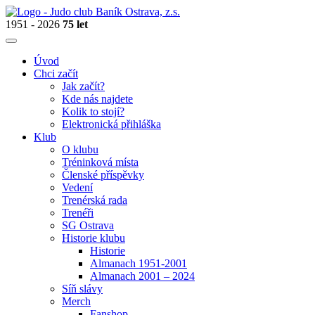
1951 - 2026
75 let
Úvod
Chci začít
Jak začít?
Kde nás najdete
Kolik to stojí?
Elektronická přihláška
Klub
O klubu
Tréninková místa
Členské příspěvky
Vedení
Trenérská rada
Trenéři
SG Ostrava
Historie klubu
Historie
Almanach 1951-2001
Almanach 2001 – 2024
Síň slávy
Merch
Fanshop