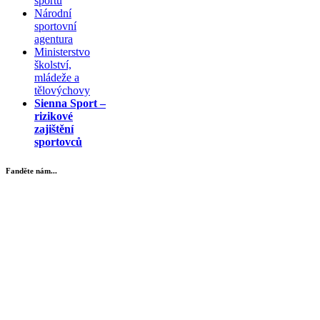
sportu
Národní
sportovní
agentura
Ministerstvo
školství,
mládeže a
tělovýchovy
Sienna Sport –
rizikové
zajištění
sportovců
Fanděte nám...