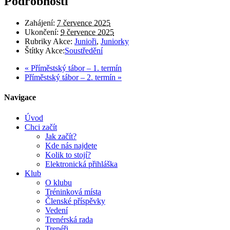
Podrobnosti
Zahájení:
7 července 2025
Ukončení:
9 července 2025
Rubriky Akce:
Junioři
,
Juniorky
Štítky Akce:
Soustředění
«
Příměstský tábor – 1. termín
Příměstský tábor – 2. termín
»
Navigace
Úvod
Chci začít
Jak začít?
Kde nás najdete
Kolik to stojí?
Elektronická přihláška
Klub
O klubu
Tréninková místa
Členské příspěvky
Vedení
Trenérská rada
Trenéři