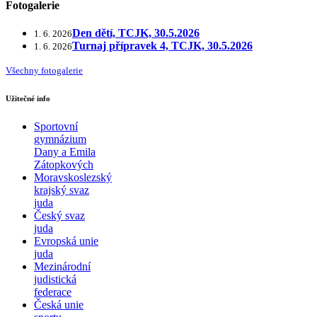
Fotogalerie
Den dětí, TCJK, 30.5.2026
1. 6. 2026
Turnaj přípravek 4, TCJK, 30.5.2026
1. 6. 2026
Všechny fotogalerie
Užitečné info
Sportovní
gymnázium
Dany a Emila
Zátopkových
Moravskoslezský
krajský svaz
juda
Český svaz
juda
Evropská unie
juda
Mezinárodní
judistická
federace
Česká unie