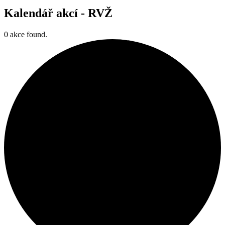
Kalendář akcí -
RVŽ
0 akce found.