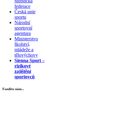
judistická
federace
Česká unie
sportu
Národní
sportovní
agentura
Ministerstvo
školství,
mládeže a
tělovýchovy
Sienna Sport –
rizikové
zajištění
sportovců
Fanděte nám...