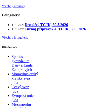
Všechny novinky
Fotogalerie
Den dětí, TCJK, 30.5.2026
1. 6. 2026
Turnaj přípravek 4, TCJK, 30.5.2026
1. 6. 2026
Všechny fotogalerie
Užitečné info
Sportovní
gymnázium
Dany a Emila
Zátopkových
Moravskoslezský
krajský svaz
juda
Český svaz
juda
Evropská unie
juda
Mezinárodní