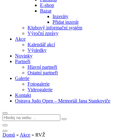
E-shop
Bazar
Inzeráty
Přidat inzerát
Klubový informační systém
Výroční zprávy
Akce
Kalendář akcí
Výsledky
Novinky
Partneři
Hlavní partneři
Ostatní partneři
Galerie
Fotogalerie
Videogalerie
Kontakt
Ostrava Judo Open – Memoriál Jana Stankoviče
Domů
»
Akce
»
RVŽ