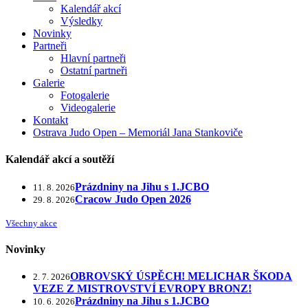
Kalendář akcí
Výsledky
Novinky
Partneři
Hlavní partneři
Ostatní partneři
Galerie
Fotogalerie
Videogalerie
Kontakt
Ostrava Judo Open – Memoriál Jana Stankoviče
Kalendář akcí a soutěží
Prázdniny na Jihu s 1.JCBO
11. 8. 2026
Cracow Judo Open 2026
29. 8. 2026
Všechny akce
Novinky
OBROVSKÝ ÚSPĚCH! MELICHAR ŠKODA
2. 7. 2026
VEZE Z MISTROVSTVÍ EVROPY BRONZ!
Prázdniny na Jihu s 1.JCBO
10. 6. 2026