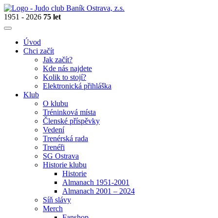
1951 - 2026
75 let
Úvod
Chci začít
Jak začít?
Kde nás najdete
Kolik to stojí?
Elektronická přihláška
Klub
O klubu
Tréninková místa
Členské příspěvky
Vedení
Trenérská rada
Trenéři
SG Ostrava
Historie klubu
Historie
Almanach 1951-2001
Almanach 2001 – 2024
Síň slávy
Merch
Fanshop