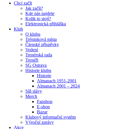
Chci začít
Jak začít?
Kde nás najdete
Kolik to stojí?
Elektronická přihláška
Klub
O klubu
Tréninková místa
Členské příspěvky
Vedení
Trenérská rada
Trenéři
SG Ostrava
Historie klubu
Historie
Almanach 1951-2001
Almanach 2001 – 2024
Síň slávy
Merch
Fanshop
E-shop
Bazar
Klubový informační systém
Výroční zprávy
Akce