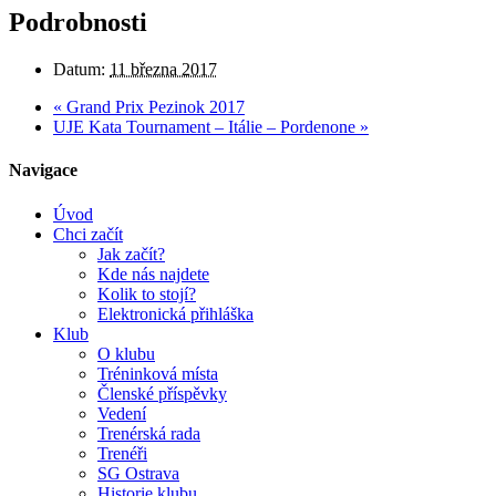
Podrobnosti
Datum:
11 března 2017
«
Grand Prix Pezinok 2017
UJE Kata Tournament – Itálie – Pordenone
»
Navigace
Úvod
Chci začít
Jak začít?
Kde nás najdete
Kolik to stojí?
Elektronická přihláška
Klub
O klubu
Tréninková místa
Členské příspěvky
Vedení
Trenérská rada
Trenéři
SG Ostrava
Historie klubu