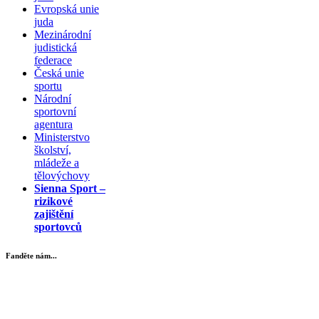
Evropská unie
juda
Mezinárodní
judistická
federace
Česká unie
sportu
Národní
sportovní
agentura
Ministerstvo
školství,
mládeže a
tělovýchovy
Sienna Sport –
rizikové
zajištění
sportovců
Fanděte nám...