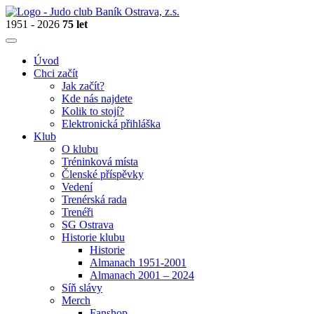
1951 - 2026
75 let
Úvod
Chci začít
Jak začít?
Kde nás najdete
Kolik to stojí?
Elektronická přihláška
Klub
O klubu
Tréninková místa
Členské příspěvky
Vedení
Trenérská rada
Trenéři
SG Ostrava
Historie klubu
Historie
Almanach 1951-2001
Almanach 2001 – 2024
Síň slávy
Merch
Fanshop