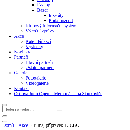
E-shop
Bazar
Inzeráty
Přidat inzerát
Klubový informační systém
Výroční zprávy
Akce
Kalendář akcí
Výsledky
Novinky
Partneři
Hlavní partneři
Ostatní partneři
Galerie
Fotogalerie
Videogalerie
Kontakt
Ostrava Judo Open – Memoriál Jana Stankoviče
Domů
»
Akce
»
Turnaj přípravek 1.JCBO