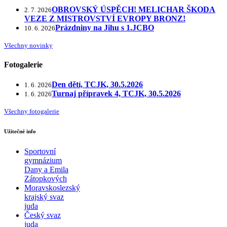
OBROVSKÝ ÚSPĚCH! MELICHAR ŠKODA
2. 7. 2026
VEZE Z MISTROVSTVÍ EVROPY BRONZ!
Prázdniny na Jihu s 1.JCBO
10. 6. 2026
Všechny novinky
Fotogalerie
Den dětí, TCJK, 30.5.2026
1. 6. 2026
Turnaj přípravek 4, TCJK, 30.5.2026
1. 6. 2026
Všechny fotogalerie
Užitečné info
Sportovní
gymnázium
Dany a Emila
Zátopkových
Moravskoslezský
krajský svaz
juda
Český svaz
juda