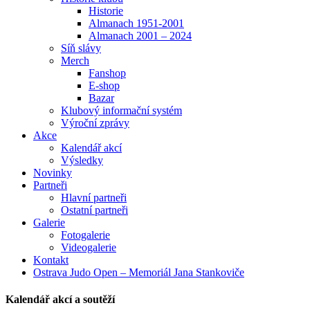
Historie
Almanach 1951-2001
Almanach 2001 – 2024
Síň slávy
Merch
Fanshop
E-shop
Bazar
Klubový informační systém
Výroční zprávy
Akce
Kalendář akcí
Výsledky
Novinky
Partneři
Hlavní partneři
Ostatní partneři
Galerie
Fotogalerie
Videogalerie
Kontakt
Ostrava Judo Open – Memoriál Jana Stankoviče
Kalendář akcí a soutěží