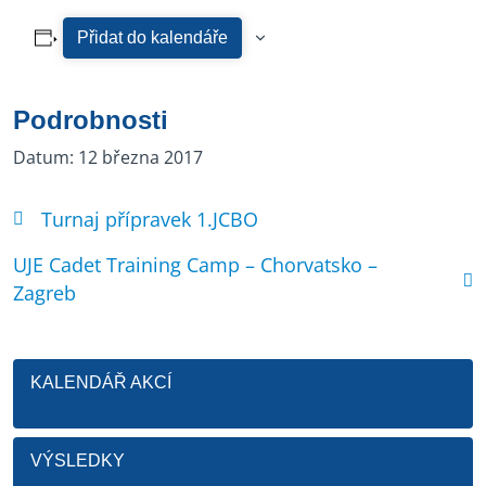
Přidat do kalendáře
Podrobnosti
Datum:
12 března 2017
Turnaj přípravek 1.JCBO
UJE Cadet Training Camp – Chorvatsko –
Zagreb
KALENDÁŘ AKCÍ
VÝSLEDKY