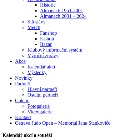
Historie
Almanach 1951-2001
Almanach 2001 – 2024
Síň slávy
Merch
Fanshop
E-shop
Bazar
Klubový informační systém
Výroční zprávy
Akce
Kalendář akcí
Výsledky
Novinky
Partneři
Hlavní partneři
Ostatní partneři
Galerie
Fotogalerie
Videogalerie
Kontakt
Ostrava Judo Open – Memoriál Jana Stankoviče
Kalendář akcí a soutěží