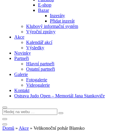
E-shop
Bazar
Inzeráty
Přidat inzerát
Klubový informační systém
Výroční zprávy
Akce
Kalendář akcí
Výsledky
Novinky
Partneři
Hlavní partneři
Ostatní partneři
Galerie
Fotogalerie
Videogalerie
Kontakt
Ostrava Judo Open – Memoriál Jana Stankoviče
Domů
»
Akce
»
Velikonoční pohár Blansko