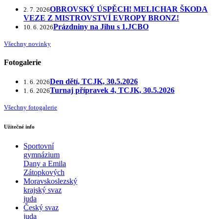
OBROVSKÝ ÚSPĚCH! MELICHAR ŠKODA
2. 7. 2026
VEZE Z MISTROVSTVÍ EVROPY BRONZ!
Prázdniny na Jihu s 1.JCBO
10. 6. 2026
Všechny novinky
Fotogalerie
Den dětí, TCJK, 30.5.2026
1. 6. 2026
Turnaj přípravek 4, TCJK, 30.5.2026
1. 6. 2026
Všechny fotogalerie
Užitečné info
Sportovní
gymnázium
Dany a Emila
Zátopkových
Moravskoslezský
krajský svaz
juda
Český svaz
juda