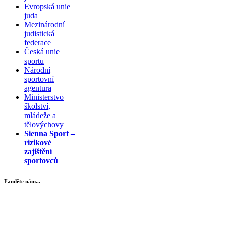
Evropská unie
juda
Mezinárodní
judistická
federace
Česká unie
sportu
Národní
sportovní
agentura
Ministerstvo
školství,
mládeže a
tělovýchovy
Sienna Sport –
rizikové
zajištění
sportovců
Fanděte nám...