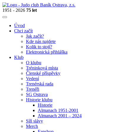
1951 - 2026
75 let
Úvod
Chci začít
Jak začít?
Kde nás najdete
Kolik to stojí?
Elektronická přihláška
Klub
O klubu
Tréninková místa
Členské příspěvky
Vedení
Trenérská rada
Trenéři
SG Ostrava
Historie klubu
Historie
Almanach 1951-2001
Almanach 2001 – 2024
Síň slávy
Merch
Fanshop