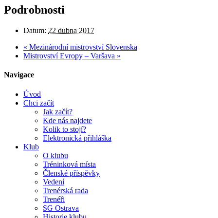
Podrobnosti
Datum:
22 dubna 2017
«
Mezinárodní mistrovství Slovenska
Mistrovství Evropy – Varšava
»
Navigace
Úvod
Chci začít
Jak začít?
Kde nás najdete
Kolik to stojí?
Elektronická přihláška
Klub
O klubu
Tréninková místa
Členské příspěvky
Vedení
Trenérská rada
Trenéři
SG Ostrava
Historie klubu