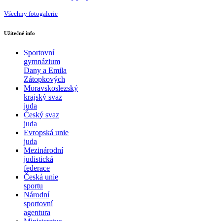
Všechny fotogalerie
Užitečné info
Sportovní
gymnázium
Dany a Emila
Zátopkových
Moravskoslezský
krajský svaz
juda
Český svaz
juda
Evropská unie
juda
Mezinárodní
judistická
federace
Česká unie
sportu
Národní
sportovní
agentura