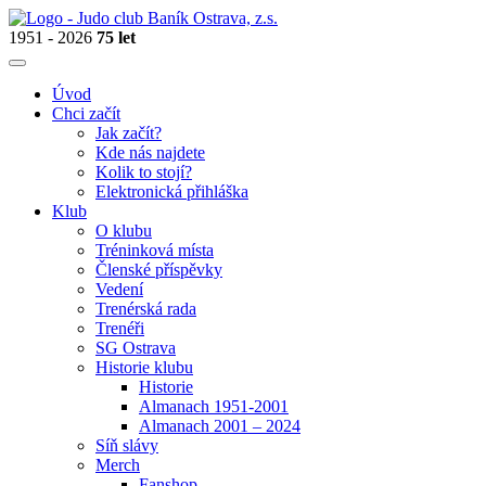
1951 - 2026
75 let
Úvod
Chci začít
Jak začít?
Kde nás najdete
Kolik to stojí?
Elektronická přihláška
Klub
O klubu
Tréninková místa
Členské příspěvky
Vedení
Trenérská rada
Trenéři
SG Ostrava
Historie klubu
Historie
Almanach 1951-2001
Almanach 2001 – 2024
Síň slávy
Merch
Fanshop