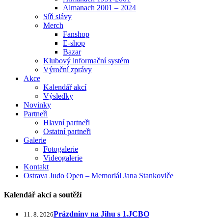
Almanach 2001 – 2024
Síň slávy
Merch
Fanshop
E-shop
Bazar
Klubový informační systém
Výroční zprávy
Akce
Kalendář akcí
Výsledky
Novinky
Partneři
Hlavní partneři
Ostatní partneři
Galerie
Fotogalerie
Videogalerie
Kontakt
Ostrava Judo Open – Memoriál Jana Stankoviče
Kalendář akcí a soutěží
Prázdniny na Jihu s 1.JCBO
11. 8. 2026