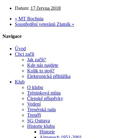
Datum:
17 června 2018
«
MT Bochnia
Soustředění veteránů Zlatník
»
Navigace
Úvod
Chci začít
Jak začít?
Kde nás najdete
Kolik to stojí?
Elektronická přihláška
Klub
O klubu
Tréninková místa
Členské příspěvky
Vedení
Trenérská rada
Trenéři
SG Ostrava
Historie klubu
Historie
Almanach 1951-2001