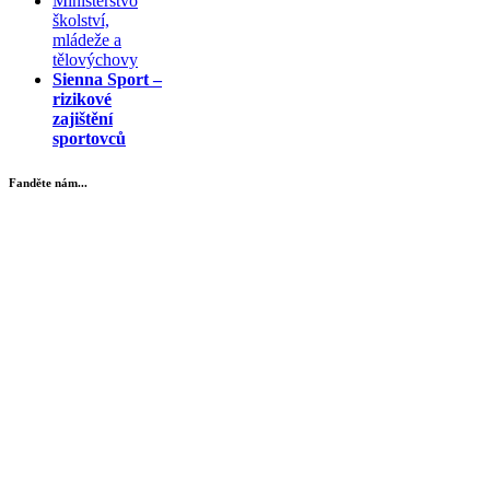
Ministerstvo
školství,
mládeže a
tělovýchovy
Sienna Sport –
rizikové
zajištění
sportovců
Fanděte nám...