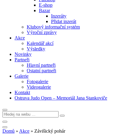
E-shop
Bazar
Inzeráty
Přidat inzerát
Klubový informační systém
Výroční zprávy
Akce
Kalendář akcí
Výsledky
Novinky
Partneři
Hlavní partneři
Ostatní partneři
Galerie
Fotogalerie
Videogalerie
Kontakt
Ostrava Judo Open – Memoriál Jana Stankoviče
Domů
»
Akce
»
Závišický pohár