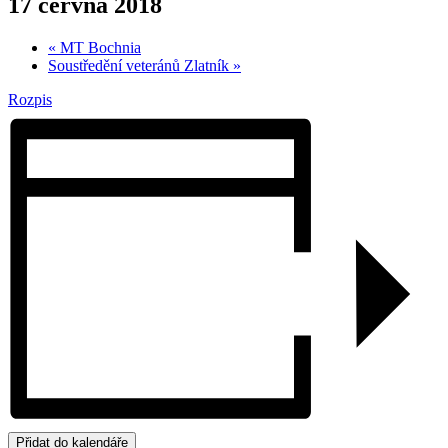
17 června 2018
«
MT Bochnia
Soustředění veteránů Zlatník
»
Rozpis
Přidat do kalendáře