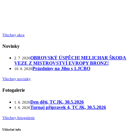
Všechny akce
Novinky
OBROVSKÝ ÚSPĚCH! MELICHAR ŠKODA
2. 7. 2026
VEZE Z MISTROVSTVÍ EVROPY BRONZ!
Prázdniny na Jihu s 1.JCBO
10. 6. 2026
Všechny novinky
Fotogalerie
Den dětí, TCJK, 30.5.2026
1. 6. 2026
Turnaj přípravek 4, TCJK, 30.5.2026
1. 6. 2026
Všechny fotogalerie
Užitečné info