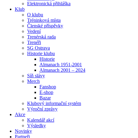
Elektronická přihláška
Klub
O klubu
Tréninková místa
Členské příspěvky
Vedení
Trenérská rada
Trenéři
SG Ostrava
Historie klubu
Historie
Almanach 1951-2001
Almanach 2001 – 2024
Síň slávy
Merch
Fanshop
E-shop
Bazar
Klubový informační systém
Výroční zprávy
Akce
Kalendář akcí
Výsledky
Novinky
Partneři