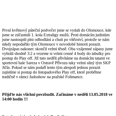
První květnový páteční podvečer jsme se vydali do Olomouce, kde
jsme se zúčastnili 1. kola Extraligy mužů. Proti domácím judistům
jsme nastoupili plni odhodlání a chuti po vítězství, protože se nám
nikdy nepodařilo tým Olomouce v novodobé historii porazit.
Dvojzápas nakonec skončil velmi těsně. Oba vzájemné zápasy jsme
vyhráli shodně 3:2 a vezeme si velmi cenné 4 body do tabulky pro
postup do Play off. Již tuto neděli přivítáme na domácím tatami ve
sportovní hale Sareza v Ostravě Přívozu taky velmi silný tým SKP
Jičín. Pokud se nám podaří tento tým alespoň jednou porazit
zajistíme si postup do listopadového Play off, které proběhne
tradičně v rámci Judoshow na pražské Folimance.
Přijďte nás všichni povzbudit. Začínáme v neděli 13.05.2018 ve
14:00 hodin !!!