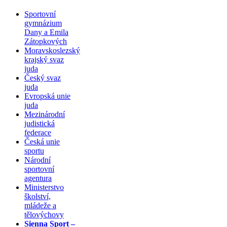
Sportovní
gymnázium
Dany a Emila
Zátopkových
Moravskoslezský
krajský svaz
juda
Český svaz
juda
Evropská unie
juda
Mezinárodní
judistická
federace
Česká unie
sportu
Národní
sportovní
agentura
Ministerstvo
školství,
mládeže a
tělovýchovy
Sienna Sport –