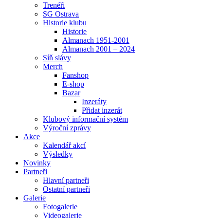
Trenéři
SG Ostrava
Historie klubu
Historie
Almanach 1951-2001
Almanach 2001 – 2024
Síň slávy
Merch
Fanshop
E-shop
Bazar
Inzeráty
Přidat inzerát
Klubový informační systém
Výroční zprávy
Akce
Kalendář akcí
Výsledky
Novinky
Partneři
Hlavní partneři
Ostatní partneři
Galerie
Fotogalerie
Videogalerie