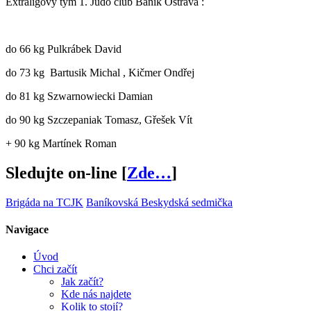
Extraligový tým 1. Judo club Baník Ostrava :
do 66 kg Pulkrábek David
do 73 kg Bartusik Michal , Kičmer Ondřej
do 81 kg Szwarnowiecki Damian
do 90 kg Szczepaniak Tomasz, Gřešek Vít
+ 90 kg Martínek Roman
Sledujte on-line [
Zde…
]
Brigáda na TCJK
Baníkovská Beskydská sedmička
Navigace
Úvod
Chci začít
Jak začít?
Kde nás najdete
Kolik to stojí?