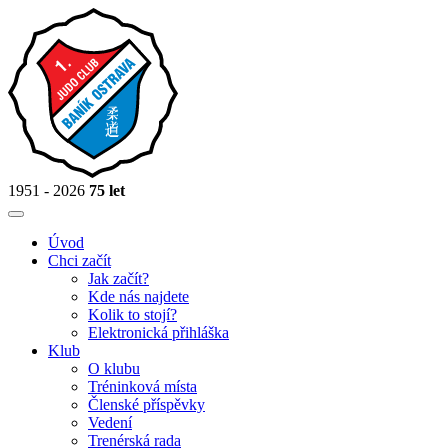
1951 - 2026
75 let
Úvod
Chci začít
Jak začít?
Kde nás najdete
Kolik to stojí?
Elektronická přihláška
Klub
O klubu
Tréninková místa
Členské příspěvky
Vedení
Trenérská rada