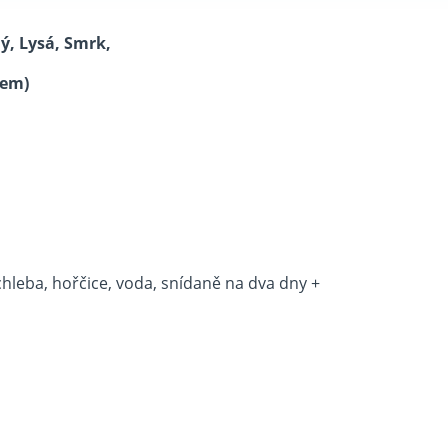
ý, Lysá, Smrk,
kem)
hleba, hořčice, voda, snídaně na dva dny +