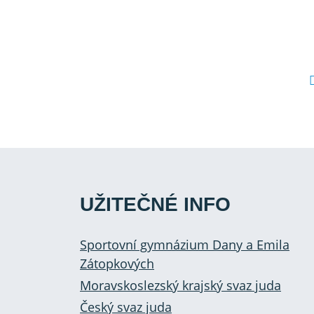
UŽITEČNÉ INFO
Sportovní gymnázium Dany a Emila
Zátopkových
Moravskoslezský krajský svaz juda
Český svaz juda