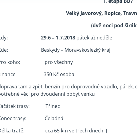
I. etapa BB7
Velký Javorový, Ropice, Travn
(dvě noci pod širá
Kdy
: 29.6 – 1.7.2018
pátek až neděle
Kde: Beskydy – Moravskoslezký kraj
Pro koho: pro všechny
Finance 350 Kč osoba
doprava tam a zpět, benzín pro doprovodné vozidlo, párek, c
potřebné věci pro dvoudenní pobyt venku
Začátek trasy: Třinec
Konec trasy: Čeladná
Délka tratě: cca 65 km ve třech dnech J