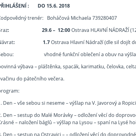
PŘIHLÁŠENÍ : DO 15.6. 2018
Zodpovědný trenér: Boháčová Michaela 739280407
Sraz
: 29.6 – 12:00
Ostrava HLAVNÍ NÁDRAŽÍ (12:
Návrat
: 1.7
Ostrava Hlavní Nádraží (dle sil dojít do
Sebou: vhodné funkční oblečení a obuv na výšla
povinná výbava – pláštěnka, spacák, karimatku, čelovka, celta
svačinu do pátečního večera.
program:
1. Den – vše sebou si neseme – výšlap na V. Javorový a Ropic
2. Den – sestup do Malé Morávky – odložení věcí do doprovo
Krásné – naložení báglů – výšlap na Lysou – spaní na Lysé ho
3. Den – sestup na Ostravici – – odložení věcí do doprovodné