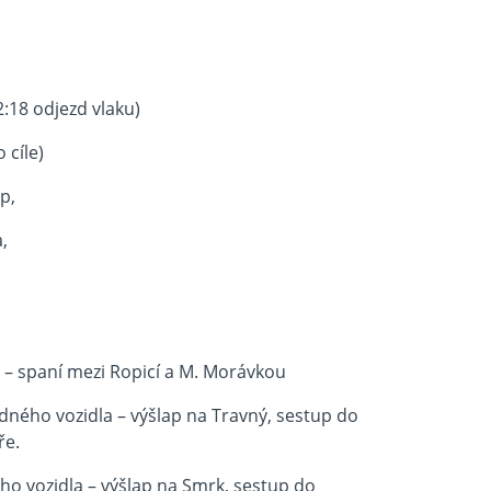
18 odjezd vlaku)
 cíle)
p,
,
i – spaní mezi Ropicí a M. Morávkou
dného vozidla – výšlap na Travný, sestup do
ře.
ho vozidla – výšlap na Smrk, sestup do