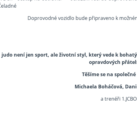
Čeladné
Doprovodné vozidlo bude připraveno k možné
judo není jen sport, ale životní styl, který vede k bo
opravdových přátel
Těšíme se na společné
Michaela Boháčová, Dani
a trenéři 1.JCBO