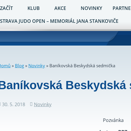
 ZAČÍT
KLUB
AKCE
NOVINKY
PARTNE
STRAVA JUDO OPEN – MEMORIÁL JANA STANKOVIČE
Domů
»
Blog
»
Novinky
»
Baníkovská Beskydská sedmička
Baníkovská Beskydská
30. 5. 2018
Novinky
Datum
Rubriky
příspěvku
Pozvánka