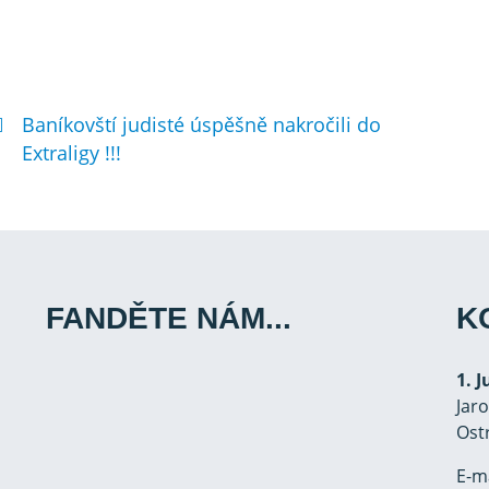
Baníkovští judisté úspěšně nakročili do
Extraligy !!!
FANDĚTE NÁM...
K
1. 
Jar
Ost
E-m