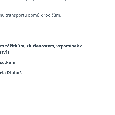
mu transportu domů k rodičům.
hatým zážitkům, zkušenostem, vzpomínek a
ství
J
 setkání
ela Dluhoš