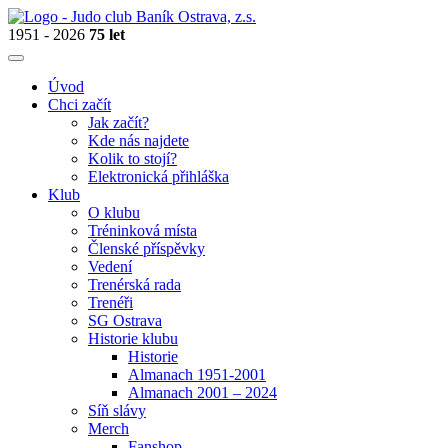
1951 - 2026
75 let
Úvod
Chci začít
Jak začít?
Kde nás najdete
Kolik to stojí?
Elektronická přihláška
Klub
O klubu
Tréninková místa
Členské příspěvky
Vedení
Trenérská rada
Trenéři
SG Ostrava
Historie klubu
Historie
Almanach 1951-2001
Almanach 2001 – 2024
Síň slávy
Merch
Fanshop