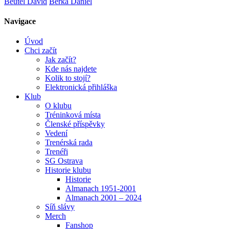
Beutel David
Berka Daniel
Navigace
Úvod
Chci začít
Jak začít?
Kde nás najdete
Kolik to stojí?
Elektronická přihláška
Klub
O klubu
Tréninková místa
Členské příspěvky
Vedení
Trenérská rada
Trenéři
SG Ostrava
Historie klubu
Historie
Almanach 1951-2001
Almanach 2001 – 2024
Síň slávy
Merch
Fanshop