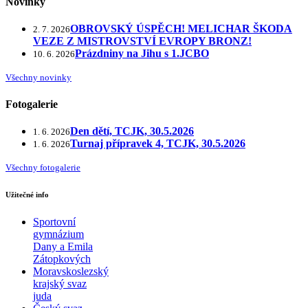
Novinky
OBROVSKÝ ÚSPĚCH! MELICHAR ŠKODA
2. 7. 2026
VEZE Z MISTROVSTVÍ EVROPY BRONZ!
Prázdniny na Jihu s 1.JCBO
10. 6. 2026
Všechny novinky
Fotogalerie
Den dětí, TCJK, 30.5.2026
1. 6. 2026
Turnaj přípravek 4, TCJK, 30.5.2026
1. 6. 2026
Všechny fotogalerie
Užitečné info
Sportovní
gymnázium
Dany a Emila
Zátopkových
Moravskoslezský
krajský svaz
juda