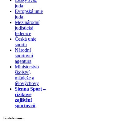
Český svaz
juda
Evropská unie
juda
Mezinárodní
judistická
federace
Česká unie
sportu
Národní
sportovní
agentura
Ministerstvo
školství,
mládeže a
tělovýchovy
Sienna Sport –
rizikové
zajištění
sportovců
Fanděte nám...