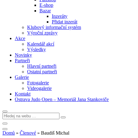
E-shop
Bazar
Inzeráty
Přidat inzerát
Klubový informační systém
Výroční zprávy
Akce
Kalendář akcí
Výsledky
Novinky
Partneři
Hlavní partneři
Ostatní partneři
Galerie
Fotogalerie
Videogalerie
Kontakt
Ostrava Judo Open – Memoriál Jana Stankoviče
Domů
»
Členové
»
Baudiš Michal