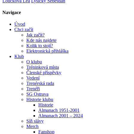
Loučková Lea
Lysický Sebestián
Navigace
Úvod
Chci začít
Jak začít?
Kde nás najdete
Kolik to stojí?
Elektronická přihláška
Klub
O klubu
Tréninková místa
Členské příspěvky
Vedení
Trenérská rada
Trenéři
SG Ostrava
Historie klubu
Historie
Almanach 1951-2001
Almanach 2001 – 2024
Síň slávy
Merch
Fanshop