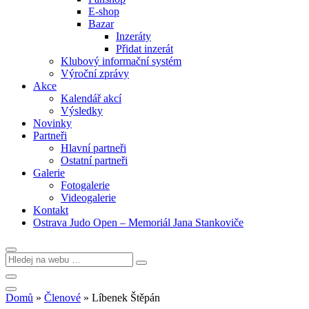
E-shop
Bazar
Inzeráty
Přidat inzerát
Klubový informační systém
Výroční zprávy
Akce
Kalendář akcí
Výsledky
Novinky
Partneři
Hlavní partneři
Ostatní partneři
Galerie
Fotogalerie
Videogalerie
Kontakt
Ostrava Judo Open – Memoriál Jana Stankoviče
Domů
»
Členové
»
Líbenek Štěpán