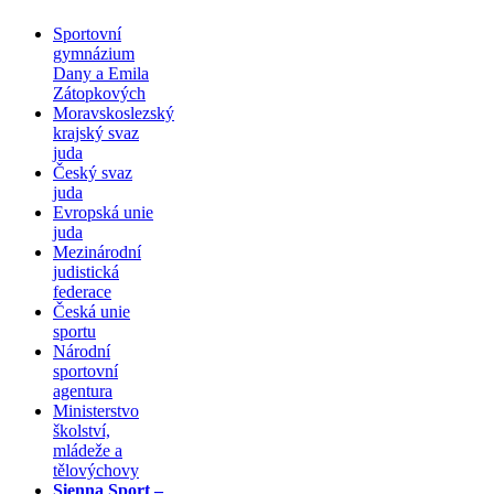
Sportovní
gymnázium
Dany a Emila
Zátopkových
Moravskoslezský
krajský svaz
juda
Český svaz
juda
Evropská unie
juda
Mezinárodní
judistická
federace
Česká unie
sportu
Národní
sportovní
agentura
Ministerstvo
školství,
mládeže a
tělovýchovy
Sienna Sport –