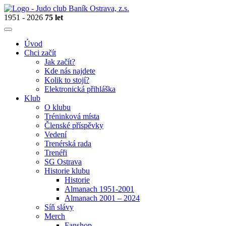
1951 - 2026
75 let
Úvod
Chci začít
Jak začít?
Kde nás najdete
Kolik to stojí?
Elektronická přihláška
Klub
O klubu
Tréninková místa
Členské příspěvky
Vedení
Trenérská rada
Trenéři
SG Ostrava
Historie klubu
Historie
Almanach 1951-2001
Almanach 2001 – 2024
Síň slávy
Merch
Fanshop