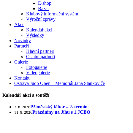
E-shop
Bazar
Klubový informační systém
Výroční zprávy
Akce
Kalendář akcí
Výsledky
Novinky
Partneři
Hlavní partneři
Ostatní partneři
Galerie
Fotogalerie
Videogalerie
Kontakt
Ostrava Judo Open – Memoriál Jana Stankoviče
Kalendář akcí a soutěží
Příměstský tábor – 2. termín
3. 8. 2026
Prázdniny na Jihu s 1.JCBO
11. 8. 2026