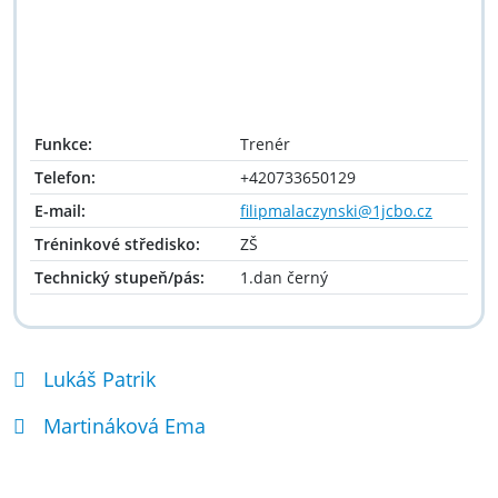
Funkce:
Trenér
Telefon:
+420733650129
E-mail:
filipmalaczynski@1jcbo.cz
Tréninkové středisko:
ZŠ
Technický stupeň/pás:
1.dan černý
Lukáš Patrik
Martináková Ema