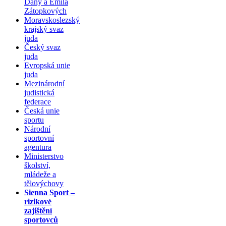
Dany a Emila
Zátopkových
Moravskoslezský
krajský svaz
juda
Český svaz
juda
Evropská unie
juda
Mezinárodní
judistická
federace
Česká unie
sportu
Národní
sportovní
agentura
Ministerstvo
školství,
mládeže a
tělovýchovy
Sienna Sport –
rizikové
zajištění
sportovců