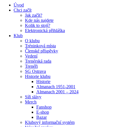
Úvod
Chci začít
Jak začít?
Kde nás najdete
Kolik to stojí?
Elektronická přihláška
Klub
O klubu
Tréninková místa
Členské příspěvky
Vedení
Trenérská rada
Trenéři
SG Ostrava
Historie klubu
Historie
Almanach 1951-2001
Almanach 2001 – 2024
Síň slávy
Merch
Fanshop
E-shop
Bazar
Klubový informační systém