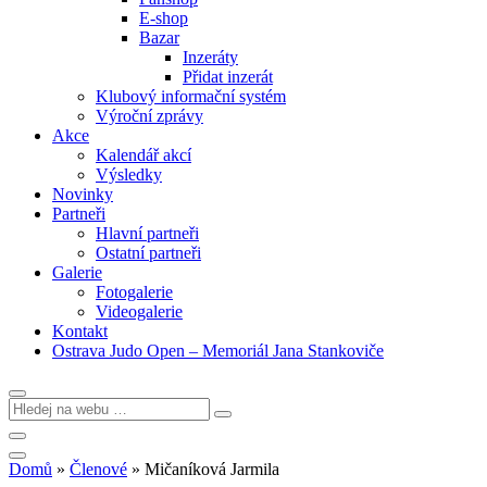
E-shop
Bazar
Inzeráty
Přidat inzerát
Klubový informační systém
Výroční zprávy
Akce
Kalendář akcí
Výsledky
Novinky
Partneři
Hlavní partneři
Ostatní partneři
Galerie
Fotogalerie
Videogalerie
Kontakt
Ostrava Judo Open – Memoriál Jana Stankoviče
Domů
»
Členové
»
Mičaníková Jarmila