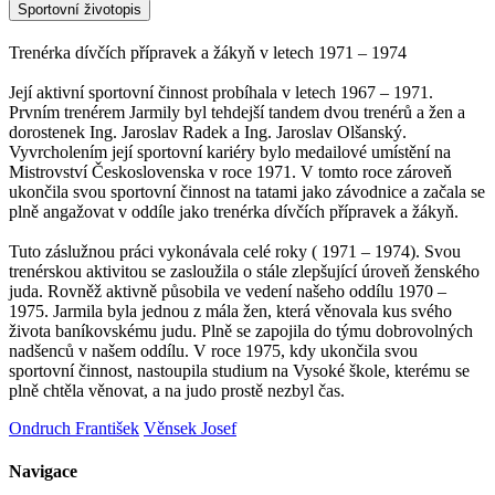
Sportovní životopis
Trenérka dívčích přípravek a žákyň v letech 1971 – 1974
Její aktivní sportovní činnost probíhala v letech 1967 – 1971.
Prvním trenérem Jarmily byl tehdejší tandem dvou trenérů a žen a
dorostenek Ing. Jaroslav Radek a Ing. Jaroslav Olšanský.
Vyvrcholením její sportovní kariéry bylo medailové umístění na
Mistrovství Československa v roce 1971. V tomto roce zároveň
ukončila svou sportovní činnost na tatami jako závodnice a začala se
plně angažovat v oddíle jako trenérka dívčích přípravek a žákyň.
Tuto záslužnou práci vykonávala celé roky ( 1971 – 1974). Svou
trenérskou aktivitou se zasloužila o stále zlepšující úroveň ženského
juda. Rovněž aktivně působila ve vedení našeho oddílu 1970 –
1975. Jarmila byla jednou z mála žen, která věnovala kus svého
života baníkovskému judu. Plně se zapojila do týmu dobrovolných
nadšenců v našem oddílu. V roce 1975, kdy ukončila svou
sportovní činnost, nastoupila studium na Vysoké škole, kterému se
plně chtěla věnovat, a na judo prostě nezbyl čas.
Ondruch František
Věnsek Josef
Navigace