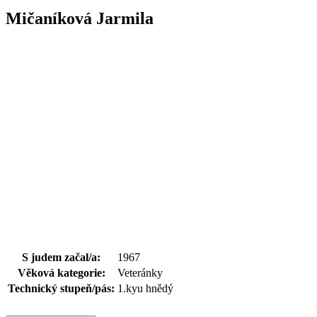
Mičaníková Jarmila
S judem začal/a:
1967
Věková kategorie:
Veteránky
Technický stupeň/pás:
1.kyu hnědý