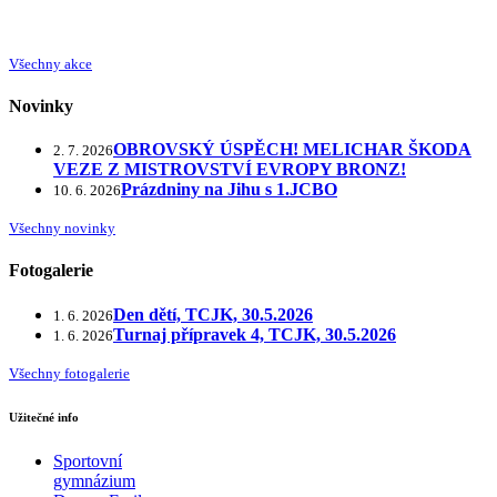
Všechny akce
Novinky
OBROVSKÝ ÚSPĚCH! MELICHAR ŠKODA
2. 7. 2026
VEZE Z MISTROVSTVÍ EVROPY BRONZ!
Prázdniny na Jihu s 1.JCBO
10. 6. 2026
Všechny novinky
Fotogalerie
Den dětí, TCJK, 30.5.2026
1. 6. 2026
Turnaj přípravek 4, TCJK, 30.5.2026
1. 6. 2026
Všechny fotogalerie
Užitečné info
Sportovní
gymnázium