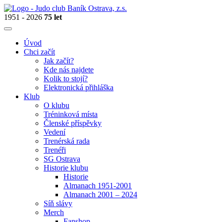
1951 - 2026
75 let
Úvod
Chci začít
Jak začít?
Kde nás najdete
Kolik to stojí?
Elektronická přihláška
Klub
O klubu
Tréninková místa
Členské příspěvky
Vedení
Trenérská rada
Trenéři
SG Ostrava
Historie klubu
Historie
Almanach 1951-2001
Almanach 2001 – 2024
Síň slávy
Merch
Fanshop