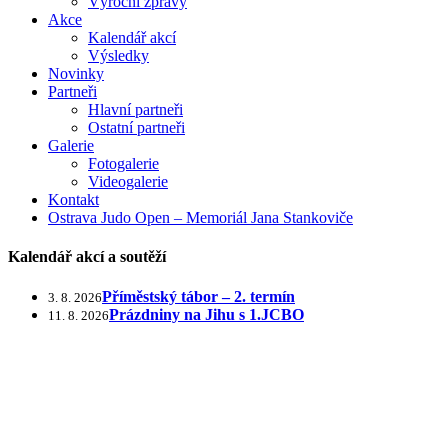
Výroční zprávy
Akce
Kalendář akcí
Výsledky
Novinky
Partneři
Hlavní partneři
Ostatní partneři
Galerie
Fotogalerie
Videogalerie
Kontakt
Ostrava Judo Open – Memoriál Jana Stankoviče
Kalendář akcí a soutěží
Příměstský tábor – 2. termín
3. 8. 2026
Prázdniny na Jihu s 1.JCBO
11. 8. 2026