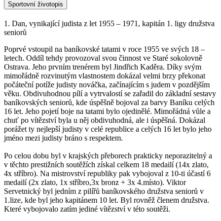
Sportovní životopis
1. Dan, vynikající judista z let 1955 – 1971, kapitán 1. ligy družstva
seniorů
Poprvé vstoupil na baníkovské tatami v roce 1955 ve svých 18 –
letech. Oddíl tehdy provozoval svou činnost ve Staré sokolovně
Ostrava. Jeho prvním trenérem byl Jindřich Kaděra. Díky svým
mimořádně rozvinutým vlastnostem dokázal velmi brzy překonat
počáteční potíže judisty nováčka, začínajícím s judem v pozdějším
věku. Obdivuhodnou pílí a vytrvalostí se zařadil do základní sestavy
baníkovských seniorů, kde úspěšně bojoval za barvy Baníku celých
16 let. Jeho pojetí boje na tatami bylo ojedinělé. Mimořádná vůle a
chuť po vítězství byla u něj obdivuhodná, ale i úspěšná. Dokázal
porážet ty nejlepší judisty v celé republice a celých 16 let bylo jeho
jméno mezi judisty bráno s respektem.
Po celou dobu byl v krajských přeborech prakticky neporazitelný a
v těchto prestižních soutěžích získal celkem 18 medailí (14x zlato,
4x stříbro). Na mistrovství republiky pak vybojoval z 10-ti účastí 6
medailí (2x zlato, 1x stříbro,3x bronz + 3x 4.místo). Viktor
Servetnický byl jedním z pilířů baníkovského družstva seniorů v
1.lize, kde byl jeho kapitánem 10 let. Byl rovněž členem družstva.
Které vybojovalo zatím jediné vítězství v této soutěži.