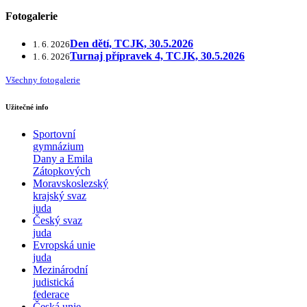
Fotogalerie
Den dětí, TCJK, 30.5.2026
1. 6. 2026
Turnaj přípravek 4, TCJK, 30.5.2026
1. 6. 2026
Všechny fotogalerie
Užitečné info
Sportovní
gymnázium
Dany a Emila
Zátopkových
Moravskoslezský
krajský svaz
juda
Český svaz
juda
Evropská unie
juda
Mezinárodní
judistická
federace
Česká unie