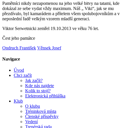
Pamětníci nikdy nezapomenou na jeho velké bitvy na tatami, kde
dokázal ze sebe vydat vždy maximum. Náš „ Viki“, jak se mu
přezdívalo, byl kamarádem a přítelem všem spolubojovníkům a v
neposlední řadě velkým vzorem mladší generaci.
Viktor Serwetnicki zemřel 19.10.2013 ve věku 76 let.
Čest jeho památce
Ondruch František
Věnsek Josef
Navigace
Úvod
Chci začít
Jak začít?
Kde nás najdete
Kolik to stojí?
Elektronická přihláška
Klub
O klubu
Tréninková místa
Členské příspěvky
Vedení
Trenérská rada