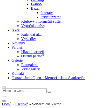
E-shop
Bazar
Inzeráty
Přidat inzerát
Klubový informační systém
Výroční zprávy
Akce
Kalendář akcí
Výsledky
Novinky
Partneři
Hlavní partneři
Ostatní partneři
Galerie
Fotogalerie
Videogalerie
Kontakt
Ostrava Judo Open – Memoriál Jana Stankoviče
Domů
»
Členové
»
Serwetnicki Viktor