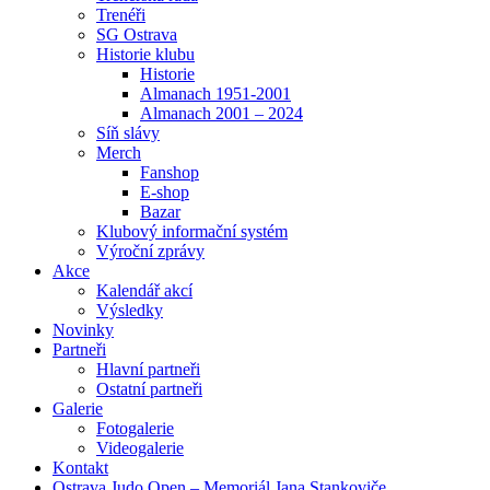
Trenéři
SG Ostrava
Historie klubu
Historie
Almanach 1951-2001
Almanach 2001 – 2024
Síň slávy
Merch
Fanshop
E-shop
Bazar
Klubový informační systém
Výroční zprávy
Akce
Kalendář akcí
Výsledky
Novinky
Partneři
Hlavní partneři
Ostatní partneři
Galerie
Fotogalerie
Videogalerie
Kontakt
Ostrava Judo Open – Memoriál Jana Stankoviče