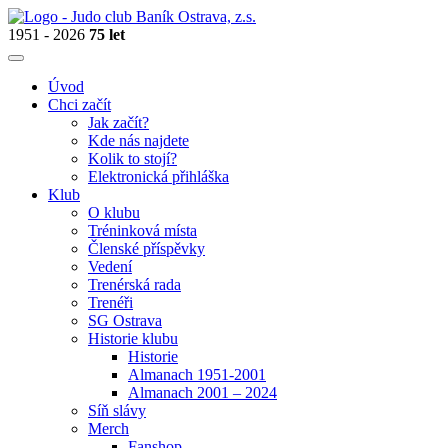
1951 - 2026
75 let
Úvod
Chci začít
Jak začít?
Kde nás najdete
Kolik to stojí?
Elektronická přihláška
Klub
O klubu
Tréninková místa
Členské příspěvky
Vedení
Trenérská rada
Trenéři
SG Ostrava
Historie klubu
Historie
Almanach 1951-2001
Almanach 2001 – 2024
Síň slávy
Merch
Fanshop