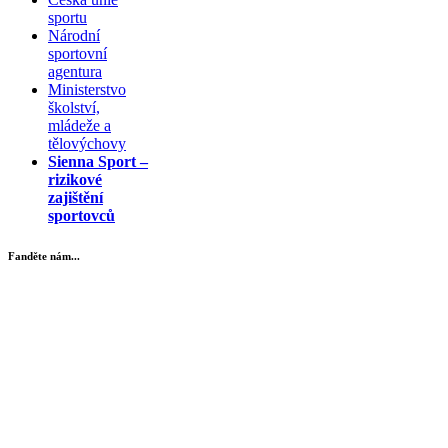
sportu
Národní
sportovní
agentura
Ministerstvo
školství,
mládeže a
tělovýchovy
Sienna Sport –
rizikové
zajištění
sportovců
Fanděte nám...