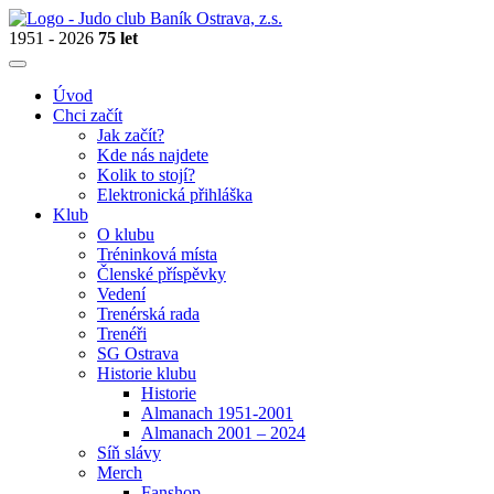
1951 - 2026
75 let
Úvod
Chci začít
Jak začít?
Kde nás najdete
Kolik to stojí?
Elektronická přihláška
Klub
O klubu
Tréninková místa
Členské příspěvky
Vedení
Trenérská rada
Trenéři
SG Ostrava
Historie klubu
Historie
Almanach 1951-2001
Almanach 2001 – 2024
Síň slávy
Merch
Fanshop