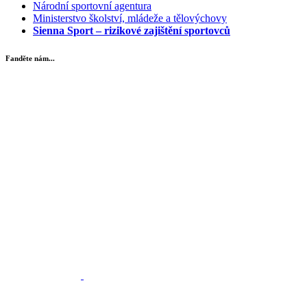
Národní sportovní agentura
Ministerstvo školství, mládeže a tělovýchovy
Sienna Sport – rizikové zajištění sportovců
Fanděte nám...