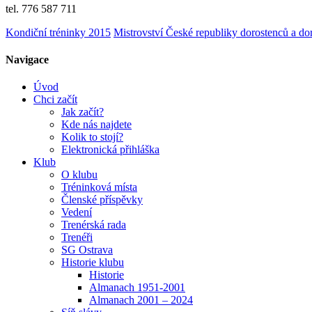
tel. 776 587 711
Kondiční tréninky 2015
Mistrovství České republiky dorostenců a do
Navigace
Úvod
Chci začít
Jak začít?
Kde nás najdete
Kolik to stojí?
Elektronická přihláška
Klub
O klubu
Tréninková místa
Členské příspěvky
Vedení
Trenérská rada
Trenéři
SG Ostrava
Historie klubu
Historie
Almanach 1951-2001
Almanach 2001 – 2024