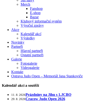
Síň slávy
Merch
Fanshop
E-shop
Bazar
Klubový informační systém
Výroční zprávy
Akce
Kalendář akcí
Výsledky
Novinky
Partneři
Hlavní partneři
Ostatní partneři
Galerie
Fotogalerie
Videogalerie
Kontakt
Ostrava Judo Open – Memoriál Jana Stankoviče
Kalendář akcí a soutěží
Prázdniny na Jihu s 1.JCBO
11. 8. 2026
Cracow Judo Open 2026
29. 8. 2026