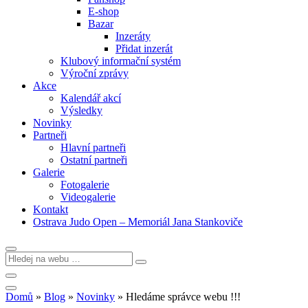
E-shop
Bazar
Inzeráty
Přidat inzerát
Klubový informační systém
Výroční zprávy
Akce
Kalendář akcí
Výsledky
Novinky
Partneři
Hlavní partneři
Ostatní partneři
Galerie
Fotogalerie
Videogalerie
Kontakt
Ostrava Judo Open – Memoriál Jana Stankoviče
Domů
»
Blog
»
Novinky
»
Hledáme správce webu !!!