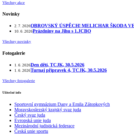
Všechny akce
Novinky
OBROVSKÝ ÚSPĚCH! MELICHAR ŠKODA VE
2. 7. 2026
Prázdniny na Jihu s 1.JCBO
10. 6. 2026
Všechny novinky
Fotogalerie
Den dětí, TCJK, 30.5.2026
1. 6. 2026
Turnaj přípravek 4, TCJK, 30.5.2026
1. 6. 2026
Všechny fotogalerie
Užitečné info
Sportovní gymnázium Dany a Emila Zátopkových
Moravskoslezský krajský svaz juda
Český svaz juda
Evropská unie juda
Mezinárodní judistická federace
Česká unie sportu