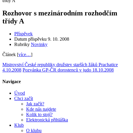
třídy A
Rozhovor s mezinárodním rozhodčím
třídy A
Příspěvek
Datum příspěvku
9. 10. 2008
Rubriky
Novinky
Článek [
více…
]
Mistrovství České republiky družstev starších žáků Prachatice
4.10.2008
Pozvánka GP-ČR dorostenců v judo 18.10.2008
Navigace
Úvod
Chci začít
Jak začít?
Kde nás najdete
Kolik to stojí?
Elektronická přihláška
Klub
O klubu