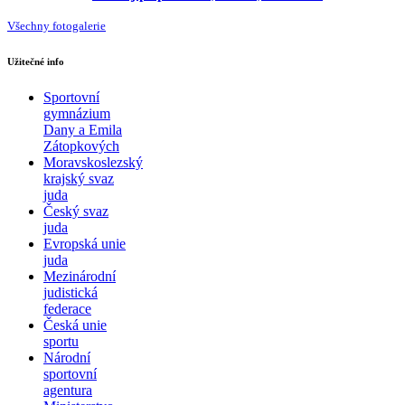
Všechny fotogalerie
Užitečné info
Sportovní
gymnázium
Dany a Emila
Zátopkových
Moravskoslezský
krajský svaz
juda
Český svaz
juda
Evropská unie
juda
Mezinárodní
judistická
federace
Česká unie
sportu
Národní
sportovní
agentura