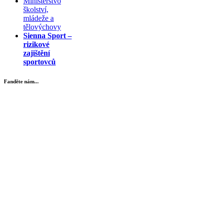
Ministerstvo
školství,
mládeže a
tělovýchovy
Sienna Sport –
rizikové
zajištění
sportovců
Fanděte nám...