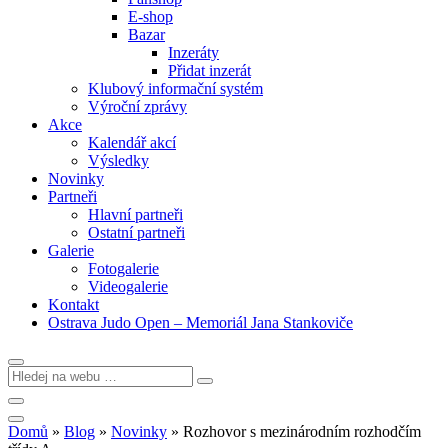
E-shop
Bazar
Inzeráty
Přidat inzerát
Klubový informační systém
Výroční zprávy
Akce
Kalendář akcí
Výsledky
Novinky
Partneři
Hlavní partneři
Ostatní partneři
Galerie
Fotogalerie
Videogalerie
Kontakt
Ostrava Judo Open – Memoriál Jana Stankoviče
Domů
»
Blog
»
Novinky
»
Rozhovor s mezinárodním rozhodčím