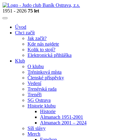
1951 - 2026
75 let
Úvod
Chci začít
Jak začít?
Kde nás najdete
Kolik to stojí?
Elektronická přihláška
Klub
O klubu
Tréninková místa
Členské příspěvky
Vedení
Trenérská rada
Trenéři
SG Ostrava
Historie klubu
Historie
Almanach 1951-2001
Almanach 2001 – 2024
Síň slávy
Merch
Fanshop