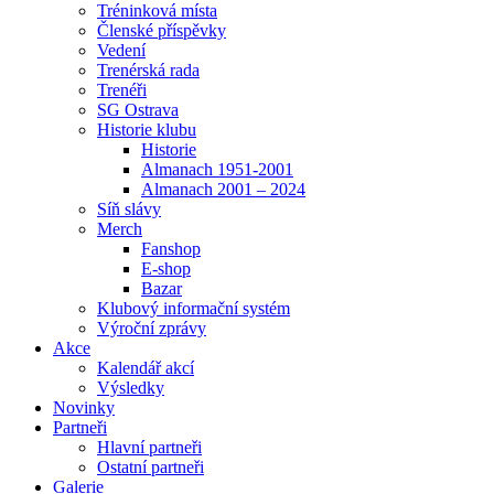
Tréninková místa
Členské příspěvky
Vedení
Trenérská rada
Trenéři
SG Ostrava
Historie klubu
Historie
Almanach 1951-2001
Almanach 2001 – 2024
Síň slávy
Merch
Fanshop
E-shop
Bazar
Klubový informační systém
Výroční zprávy
Akce
Kalendář akcí
Výsledky
Novinky
Partneři
Hlavní partneři
Ostatní partneři
Galerie