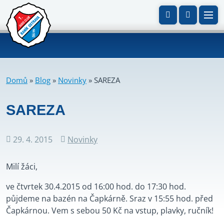
Domů
»
Blog
»
Novinky
»
SAREZA
SAREZA
29. 4. 2015
Novinky
Datum
Rubriky
příspěvku
Milí žáci,
ve čtvrtek 30.4.2015 od 16:00 hod. do 17:30 hod.
půjdeme na bazén na Čapkárně. Sraz v 15:55 hod. před
Čapkárnou. Vem s sebou 50 Kč na vstup, plavky, ručník!