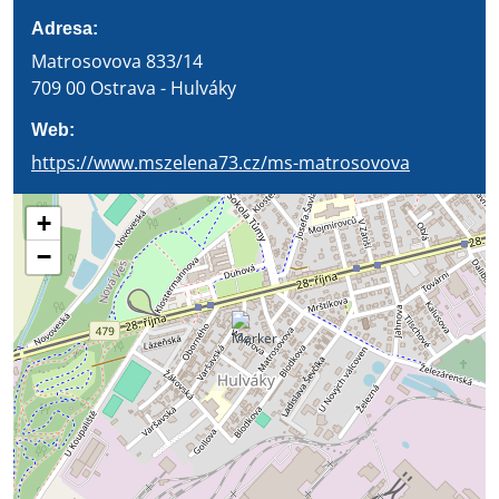
Adresa:
Matrosovova 833/14
709 00 Ostrava - Hulváky
Web:
https://www.mszelena73.cz/ms-matrosovova
+
−