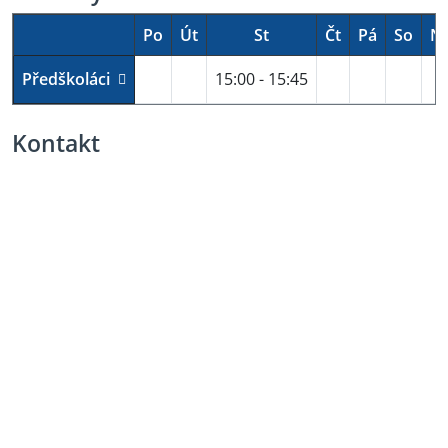
Po
Út
St
Čt
Pá
So
N
Předškoláci
15:00 - 15:45
Kontakt