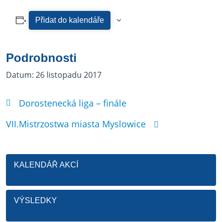
Přidat do kalendáře
Podrobnosti
Datum:
26 listopadu 2017
Dorostenecká liga – finále
VII.Mistrzostwa miasta Myslowice
KALENDÁŘ AKCÍ
VÝSLEDKY