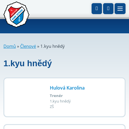
Domů
»
Členové
»
1.kyu hnědý
1.kyu hnědý
Hulová Karolina
Trenér
1.kyu hnědý
ZŠ