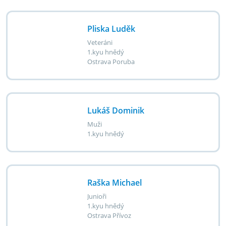
Pliska Luděk
Veteráni
1.kyu hnědý
Ostrava Poruba
Lukáš Dominik
Muži
1.kyu hnědý
Raška Michael
Junioři
1.kyu hnědý
Ostrava Přívoz