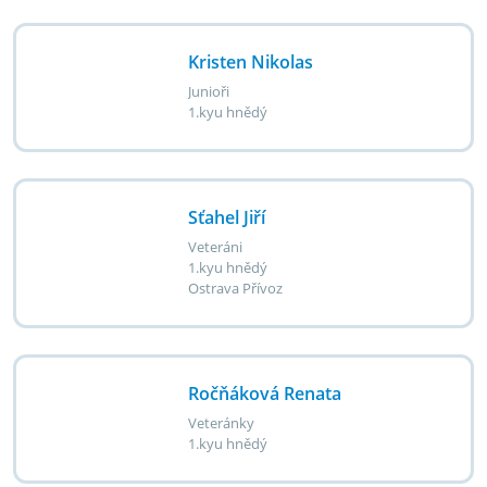
Kristen Nikolas
Junioři
1.kyu hnědý
Sťahel Jiří
Veteráni
1.kyu hnědý
Ostrava Přívoz
Ročňáková Renata
Veteránky
1.kyu hnědý