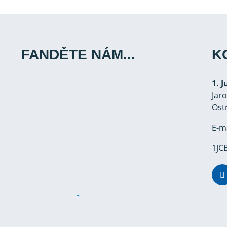
FANDĚTE NÁM...
K
1. 
Jar
Ost
E-m
1JCB