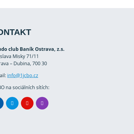
ONTAKT
Judo club Baník Ostrava, z.s.
oslava Misky 71/11
rava – Dubina, 700 30
ail:
info@1jcbo.cz
O na sociálních sítích: