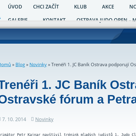
ÚVOD
CHCI ZAČÍT
KLUB
AKCE
NO
GALERIE
KONTAKT
OSTRAVA JUDO OPEN – 
Domů
»
Blog
»
Novinky
»
Trenéři 1. JC Baník Ostrava podporují O
Trenéři 1. JC Baník Ost
Ostravské fórum a Petr
7. 10. 2014
Novinky
Datum
Rubriky
příspěvku
rimátor Petr Kajnar navštívil trénink mladých judistů 1. Judo Cl